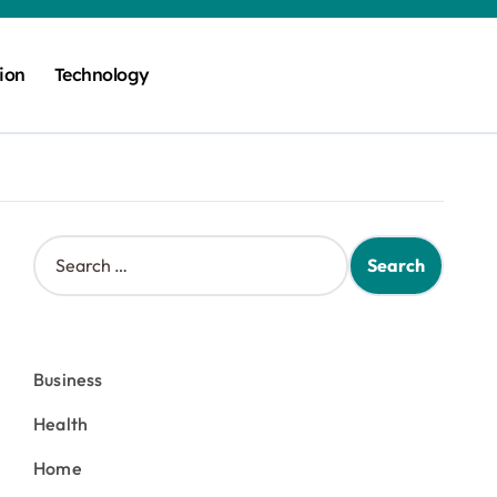
ion
Technology
S
e
a
r
c
h
Business
f
o
Health
r
:
Home