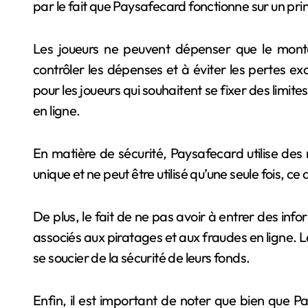
par le fait que Paysafecard fonctionne sur un pr
Les joueurs ne peuvent dépenser que le montan
contrôler les dépenses et à éviter les pertes ex
pour les joueurs qui souhaitent se fixer des limit
en ligne.
En matière de sécurité, Paysafecard utilise de
unique et ne peut être utilisé qu’une seule fois, ce
De plus, le fait de ne pas avoir à entrer des info
associés aux piratages et aux fraudes en ligne. Le
se soucier de la sécurité de leurs fonds.
Enfin, il est important de noter que bien que Pay