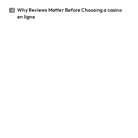
Why Reviews Matter Before Choosing a casino
en ligne