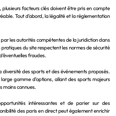
able. Tout d’abord, la légalité et la réglementation
isé par les autorités compétentes de la juridiction dans
s pratiques du site respectent les normes de sécurité
e d’éventuelles fraudes.
a diversité des sports et des événements proposés.
e large gamme d’options, allant des sports majeurs
nes moins connues.
portunités intéressantes et de parier sur des
nibilité des paris en direct peut également enrichir