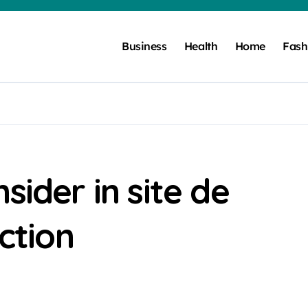
Business
Health
Home
Fash
sider in site de
ection