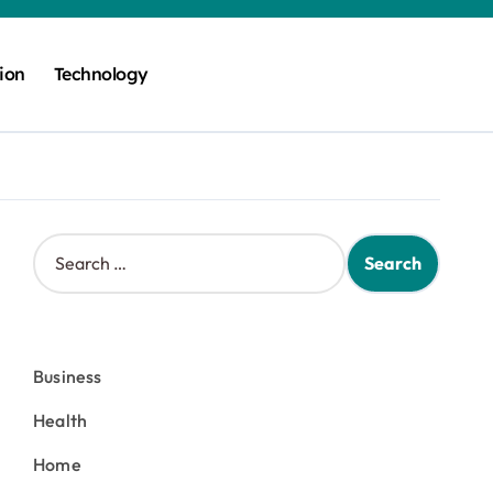
ion
Technology
S
e
a
r
c
h
Business
f
o
Health
r
:
Home