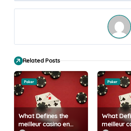
s
t
n
a
v
Related Posts
i
g
Poker
Poker
a
t
What Defines the
What Defi
i
meilleur casino en
meilleur c
o