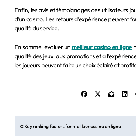
Enfin, les avis et témoignages des utilisateurs jo
d’un casino. Les retours d’expérience peuvent four
qualité du service.
En somme, évaluer un
meilleur casino en ligne
n
qualité des jeux, aux promotions et à l’expérien
les joueurs peuvent faire un choix éclairé et profi
P
Key ranking factors for meilleur casino en ligne
o