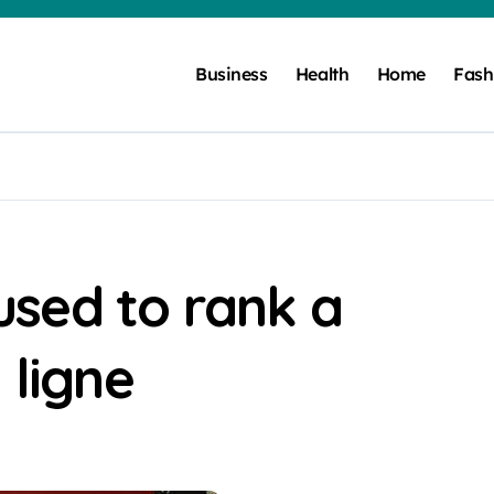
Business
Health
Home
Fash
sed to rank a
 ligne