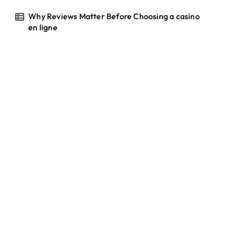
Why Reviews Matter Before Choosing a casino
en ligne