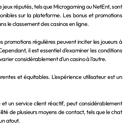
e jeux réputés, tels que Microgaming ou NetEnt, sont
ponibles sur la plateforme. Les bonus et promotions
s le classement des casinos en ligne.
s promotions régulières peuvent inciter les joueurs à
Cependant, il est essentiel d’examiner les conditions
 varier considérablement d’un casino à l’autre.
entes et équitables. L’expérience utilisateur est un
 et un service client réactif, peut considérablement
ilité de plusieurs moyens de contact, tels que le chat
un atout.