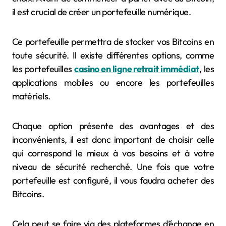
il est crucial de créer un portefeuille numérique.
Ce portefeuille permettra de stocker vos Bitcoins en
toute sécurité. Il existe différentes options, comme
les portefeuilles
casino en ligne retrait immédiat
, les
applications mobiles ou encore les portefeuilles
matériels.
Chaque option présente des avantages et des
inconvénients, il est donc important de choisir celle
qui correspond le mieux à vos besoins et à votre
niveau de sécurité recherché. Une fois que votre
portefeuille est configuré, il vous faudra acheter des
Bitcoins.
Cela peut se faire via des plateformes d’échange en