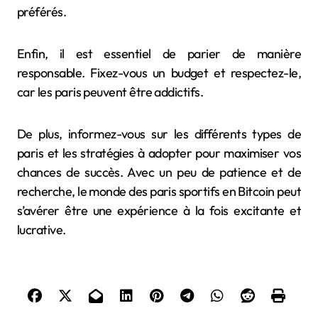
préférés.
Enfin, il est essentiel de parier de manière
responsable. Fixez-vous un budget et respectez-le,
car les paris peuvent être addictifs.
De plus, informez-vous sur les différents types de
paris et les stratégies à adopter pour maximiser vos
chances de succès. Avec un peu de patience et de
recherche, le monde des paris sportifs en Bitcoin peut
s’avérer être une expérience à la fois excitante et
lucrative.