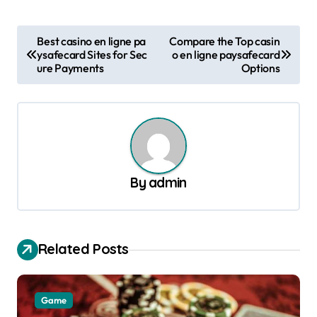
P
Best casino en ligne pa
Compare the Top casin
ysafecard Sites for Sec
o en ligne paysafecard
o
ure Payments
Options
s
t
n
a
v
By
admin
i
g
a
Related Posts
t
i
Game
o