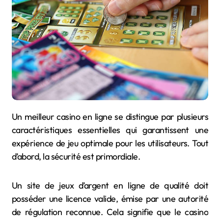
Un meilleur casino en ligne se distingue par plusieurs
caractéristiques essentielles qui garantissent une
expérience de jeu optimale pour les utilisateurs. Tout
d’abord, la sécurité est primordiale.
Un site de jeux d’argent en ligne de qualité doit
posséder une licence valide, émise par une autorité
de régulation reconnue. Cela signifie que le casino