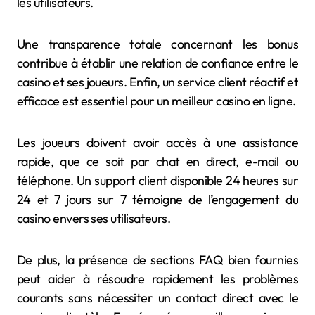
les utilisateurs.
Une transparence totale concernant les bonus
contribue à établir une relation de confiance entre le
casino et ses joueurs. Enfin, un service client réactif et
efficace est essentiel pour un meilleur casino en ligne.
Les joueurs doivent avoir accès à une assistance
rapide, que ce soit par chat en direct, e-mail ou
téléphone. Un support client disponible 24 heures sur
24 et 7 jours sur 7 témoigne de l’engagement du
casino envers ses utilisateurs.
De plus, la présence de sections FAQ bien fournies
peut aider à résoudre rapidement les problèmes
courants sans nécessiter un contact direct avec le