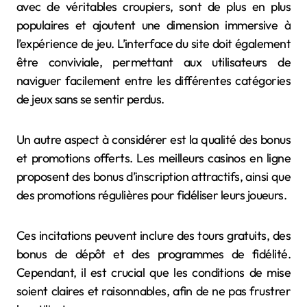
avec de véritables croupiers, sont de plus en plus
populaires et ajoutent une dimension immersive à
l’expérience de jeu. L’interface du site doit également
être conviviale, permettant aux utilisateurs de
naviguer facilement entre les différentes catégories
de jeux sans se sentir perdus.
Un autre aspect à considérer est la qualité des bonus
et promotions offerts. Les meilleurs casinos en ligne
proposent des bonus d’inscription attractifs, ainsi que
des promotions régulières pour fidéliser leurs joueurs.
Ces incitations peuvent inclure des tours gratuits, des
bonus de dépôt et des programmes de fidélité.
Cependant, il est crucial que les conditions de mise
soient claires et raisonnables, afin de ne pas frustrer