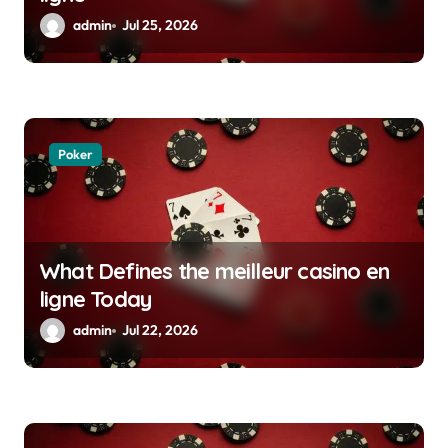
admin
Jul 25, 2026
Poker
What Defines the meilleur casino en
ligne Today
admin
Jul 22, 2026