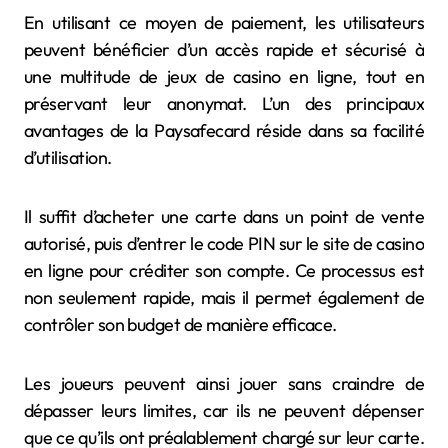
En utilisant ce moyen de paiement, les utilisateurs
peuvent bénéficier d’un accès rapide et sécurisé à
une multitude de jeux de casino en ligne, tout en
préservant leur anonymat. L’un des principaux
avantages de la Paysafecard réside dans sa facilité
d’utilisation.
Il suffit d’acheter une carte dans un point de vente
autorisé, puis d’entrer le code PIN sur le site de casino
en ligne pour créditer son compte. Ce processus est
non seulement rapide, mais il permet également de
contrôler son budget de manière efficace.
Les joueurs peuvent ainsi jouer sans craindre de
dépasser leurs limites, car ils ne peuvent dépenser
que ce qu’ils ont préalablement chargé sur leur carte.