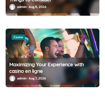
admin
Aug 8, 2026
Casino
Maximizing Your Experience with
casino en ligne
admin
Aug 7, 2026