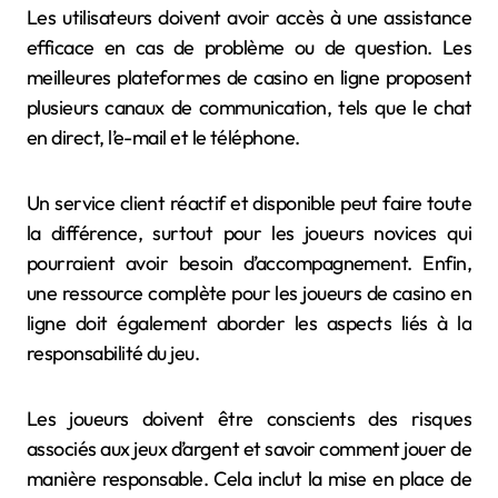
Les utilisateurs doivent avoir accès à une assistance
efficace en cas de problème ou de question. Les
meilleures plateformes de casino en ligne proposent
plusieurs canaux de communication, tels que le chat
en direct, l’e-mail et le téléphone.
Un service client réactif et disponible peut faire toute
la différence, surtout pour les joueurs novices qui
pourraient avoir besoin d’accompagnement. Enfin,
une ressource complète pour les joueurs de casino en
ligne doit également aborder les aspects liés à la
responsabilité du jeu.
Les joueurs doivent être conscients des risques
associés aux jeux d’argent et savoir comment jouer de
manière responsable. Cela inclut la mise en place de