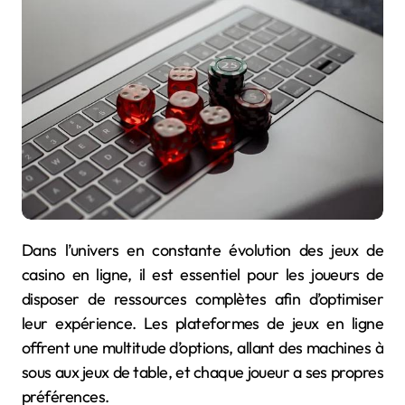
Dans l’univers en constante évolution des jeux de
casino en ligne, il est essentiel pour les joueurs de
disposer de ressources complètes afin d’optimiser
leur expérience. Les plateformes de jeux en ligne
offrent une multitude d’options, allant des machines à
sous aux jeux de table, et chaque joueur a ses propres
préférences.