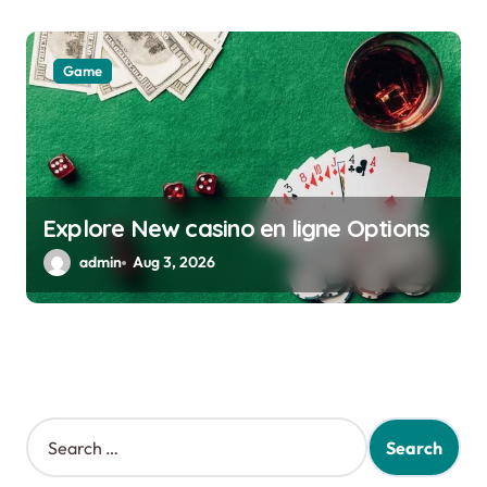
Game
Explore New casino en ligne Options
admin
Aug 3, 2026
S
e
a