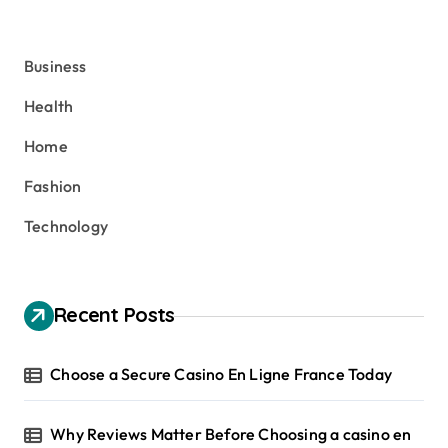
r
c
h
Business
f
o
Health
r
:
Home
Fashion
Technology
Recent Posts
Choose a Secure Casino En Ligne France Today
Why Reviews Matter Before Choosing a casino en