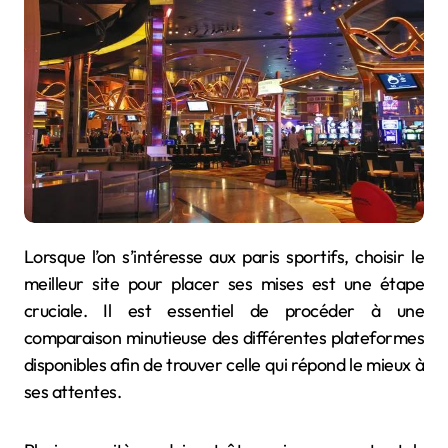
Lorsque l’on s’intéresse aux paris sportifs, choisir le
meilleur site pour placer ses mises est une étape
cruciale. Il est essentiel de procéder à une
comparaison minutieuse des différentes plateformes
disponibles afin de trouver celle qui répond le mieux à
ses attentes.