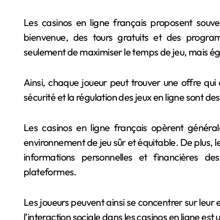
Les casinos en ligne français proposent souve
bienvenue, des tours gratuits et des program
seulement de maximiser le temps de jeu, mais éga
Ainsi, chaque joueur peut trouver une offre qui
sécurité et la régulation des jeux en ligne sont d
Les casinos en ligne français opèrent général
environnement de jeu sûr et équitable. De plus, 
informations personnelles et financières des
plateformes.
Les joueurs peuvent ainsi se concentrer sur leur 
l’interaction sociale dans les casinos en ligne est 