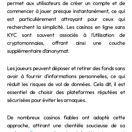
permet aux utilisateurs de créer un compte et de
commencer à jouer presque instantanément, ce qui
est particulièrement attrayant pour ceux qui
recherchent la simplicité. Les casinos en ligne sans
KYC sont souvent associés à l’utilisation de
cryptomonnaies, offrant ainsi une couche
supplémentaire d’anonymat.
Les joueurs peuvent déposer et retirer des fonds sans
avoir à fournir d’informations personnelles, ce qui
réduit les risques de vol de données. Cela dit, il est
essentiel de choisir des plateformes réputées et
sécurisées pour éviter les arnaques.
De nombreux casinos fiables ont adopté cette
approche, attirant une clientèle soucieuse de sa