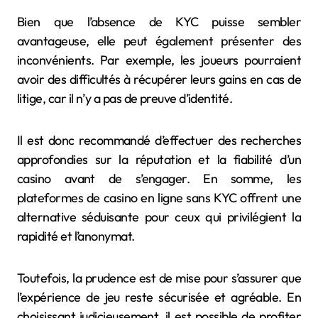
Bien que l’absence de KYC puisse sembler
avantageuse, elle peut également présenter des
inconvénients. Par exemple, les joueurs pourraient
avoir des difficultés à récupérer leurs gains en cas de
litige, car il n’y a pas de preuve d’identité.
Il est donc recommandé d’effectuer des recherches
approfondies sur la réputation et la fiabilité d’un
casino avant de s’engager. En somme, les
plateformes de casino en ligne sans KYC offrent une
alternative séduisante pour ceux qui privilégient la
rapidité et l’anonymat.
Toutefois, la prudence est de mise pour s’assurer que
l’expérience de jeu reste sécurisée et agréable. En
choisissant judicieusement, il est possible de profiter