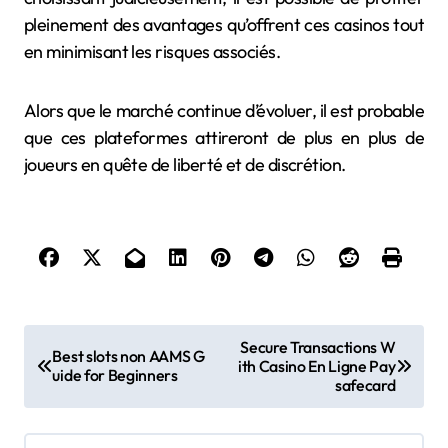
pleinement des avantages qu’offrent ces casinos tout
en minimisant les risques associés.
Alors que le marché continue d’évoluer, il est probable
que ces plateformes attireront de plus en plus de
joueurs en quête de liberté et de discrétion.
P
Secure Transactions W
Best slots non AAMS G
ith Casino En Ligne Pay
o
uide for Beginners
safecard
s
t