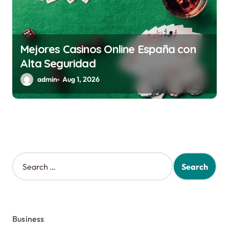
Mejores Casinos Online España con
Alta Seguridad
admin
Aug 1, 2026
S
e
a
r
c
h
Business
f