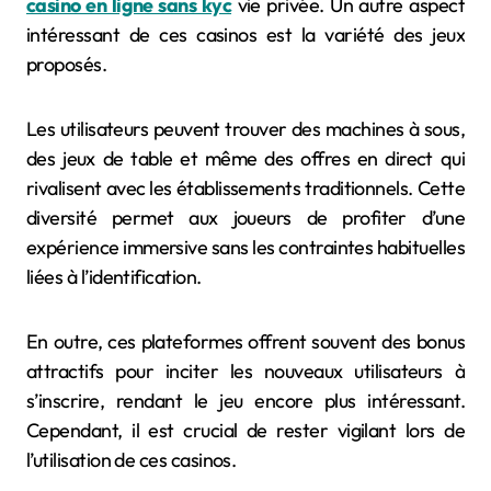
casino en ligne sans kyc
vie privée. Un autre aspect
intéressant de ces casinos est la variété des jeux
proposés.
Les utilisateurs peuvent trouver des machines à sous,
des jeux de table et même des offres en direct qui
rivalisent avec les établissements traditionnels. Cette
diversité permet aux joueurs de profiter d’une
expérience immersive sans les contraintes habituelles
liées à l’identification.
En outre, ces plateformes offrent souvent des bonus
attractifs pour inciter les nouveaux utilisateurs à
s’inscrire, rendant le jeu encore plus intéressant.
Cependant, il est crucial de rester vigilant lors de
l’utilisation de ces casinos.