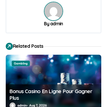
n
a
v
By
admin
i
g
a
Related Posts
t
i
Gambling
o
n
Bonus Casino En Ligne Pour Gagner
Plus
admin
Aug 7, 2026