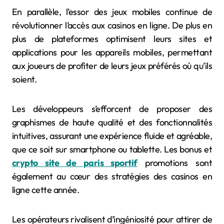
En parallèle, l’essor des jeux mobiles continue de
révolutionner l’accès aux casinos en ligne. De plus en
plus de plateformes optimisent leurs sites et
applications pour les appareils mobiles, permettant
aux joueurs de profiter de leurs jeux préférés où qu’ils
soient.
Les développeurs s’efforcent de proposer des
graphismes de haute qualité et des fonctionnalités
intuitives, assurant une expérience fluide et agréable,
que ce soit sur smartphone ou tablette. Les bonus et
crypto site de paris sportif
promotions sont
également au cœur des stratégies des casinos en
ligne cette année.
Les opérateurs rivalisent d’ingéniosité pour attirer de