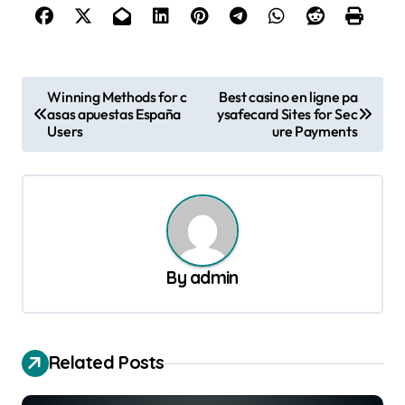
P
Winning Methods for c
Best casino en ligne pa
asas apuestas España
ysafecard Sites for Sec
o
Users
ure Payments
s
t
n
a
v
By
admin
i
g
a
Related Posts
t