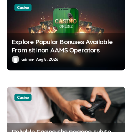
i
Casino
o
n
Explore Popular Bonuses Available
From siti non AAMS Operators
admin
Aug 8, 2026
Casino
Reliable Casino che pagano subito