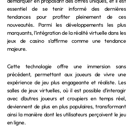
démarquer en proposant des offres uniques, et il est
essentiel de se tenir informé des dernières
tendances pour profiter pleinement de ces
nouveautés. Parmi les développements les plus
marquants, l’intégration de la réalité virtuelle dans les
jeux de casino s’affirme comme une tendance
majeure.
Cette technologie offre une immersion sans
précédent, permettant aux joueurs de vivre une
expérience de jeu plus engageante et réaliste. Les
salles de jeux virtuelles, où il est possible d’interagir
avec d’autres joueurs et croupiers en temps réel,
deviennent de plus en plus populaires, transformant
ainsi la manière dont les utilisateurs perçoivent le jeu
en ligne.