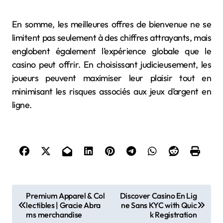
En somme, les meilleures offres de bienvenue ne se
limitent pas seulement à des chiffres attrayants, mais
englobent également l’expérience globale que le
casino peut offrir. En choisissant judicieusement, les
joueurs peuvent maximiser leur plaisir tout en
minimisant les risques associés aux jeux d’argent en
ligne.
P
Premium Apparel & Col
Discover Casino En Lig
lectibles | Gracie Abra
ne Sans KYC with Quic
o
ms merchandise
k Registration