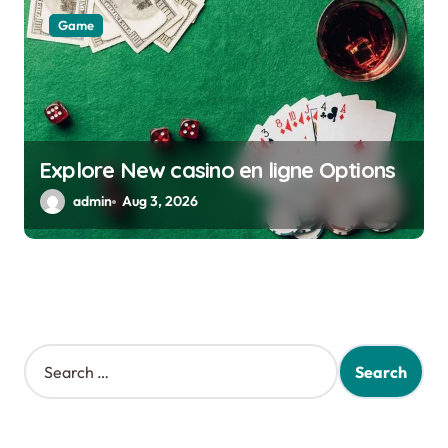
Game
Explore New casino en ligne Options
admin
Aug 3, 2026
S
e
a
r
c