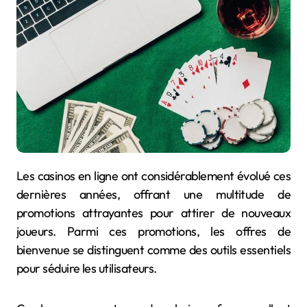
Les casinos en ligne ont considérablement évolué ces
dernières années, offrant une multitude de
promotions attrayantes pour attirer de nouveaux
joueurs. Parmi ces promotions, les offres de
bienvenue se distinguent comme des outils essentiels
pour séduire les utilisateurs.