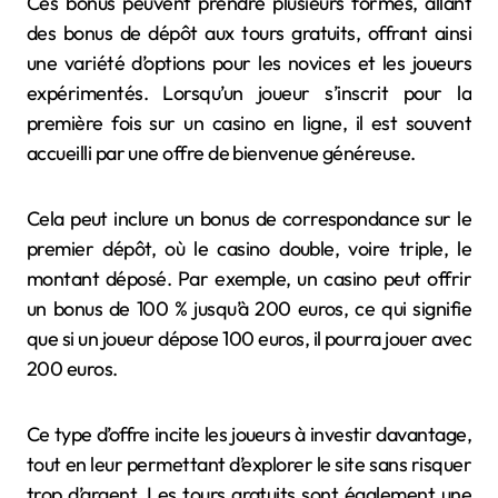
Ces bonus peuvent prendre plusieurs formes, allant
des bonus de dépôt aux tours gratuits, offrant ainsi
une variété d’options pour les novices et les joueurs
expérimentés. Lorsqu’un joueur s’inscrit pour la
première fois sur un casino en ligne, il est souvent
accueilli par une offre de bienvenue généreuse.
Cela peut inclure un bonus de correspondance sur le
premier dépôt, où le casino double, voire triple, le
montant déposé. Par exemple, un casino peut offrir
un bonus de 100 % jusqu’à 200 euros, ce qui signifie
que si un joueur dépose 100 euros, il pourra jouer avec
200 euros.
Ce type d’offre incite les joueurs à investir davantage,
tout en leur permettant d’explorer le site sans risquer
trop d’argent. Les tours gratuits sont également une