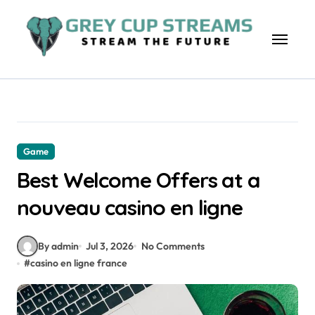
Skip
to
content
Game
Best Welcome Offers at a
nouveau casino en ligne
By admin
Jul 3, 2026
No Comments
#
casino en ligne france