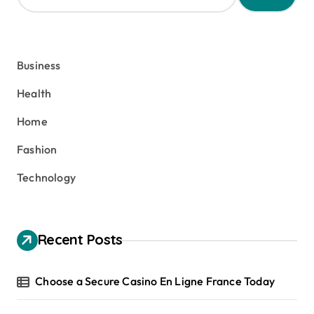
a
r
c
h
Business
f
o
Health
r
:
Home
Fashion
Technology
Recent Posts
Choose a Secure Casino En Ligne France Today