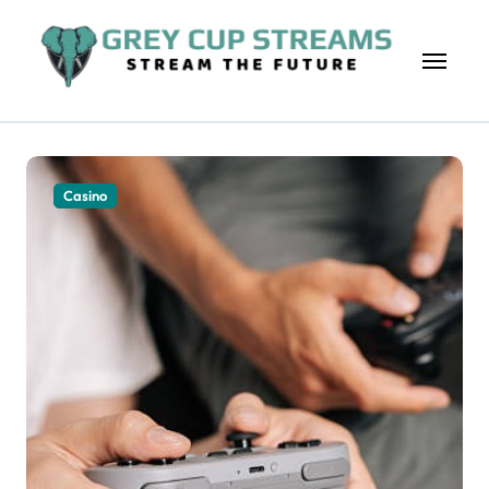
Skip
to
content
Casino