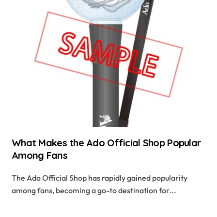
What Makes the Ado Official Shop Popular
Among Fans
The Ado Official Shop has rapidly gained popularity
among fans, becoming a go-to destination for...