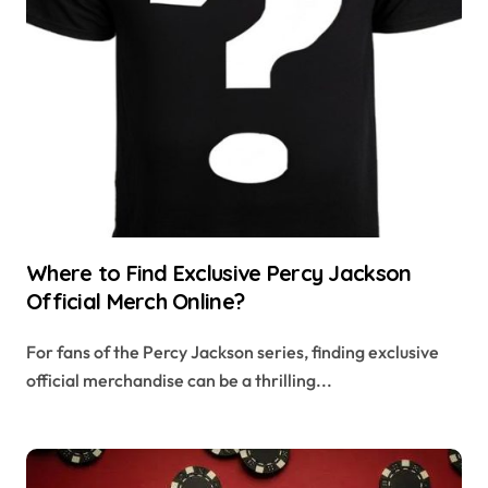
Where to Find Exclusive Percy Jackson
Official Merch Online?
For fans of the Percy Jackson series, finding exclusive
official merchandise can be a thrilling...