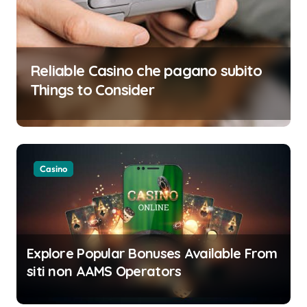
Reliable Casino che pagano subito
Things to Consider
Casino
Explore Popular Bonuses Available From
siti non AAMS Operators