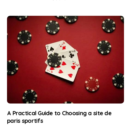
A Practical Guide to Choosing a site de
paris sportifs